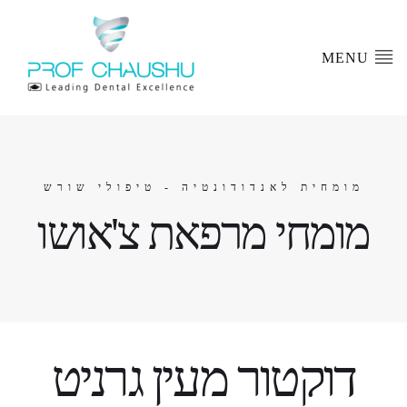
MENU
מומחית לאנדודונטיה - טיפולי שורש
מומחי מרפאת צ'אושו
דוקטור מעין גרניט