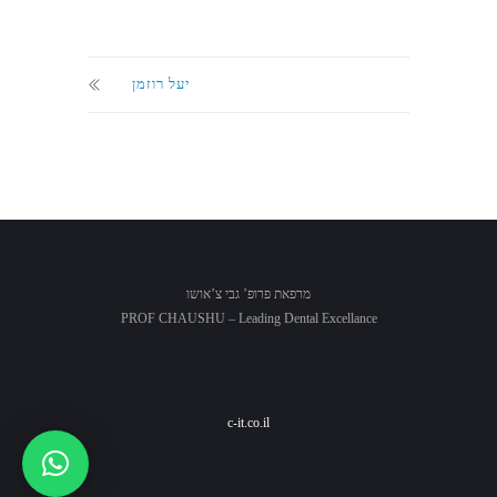
יעל רוזמן
מרפאת פרופ’ גבי צ’אושו
PROF CHAUSHU – Leading Dental Excellance
c-it.co.il