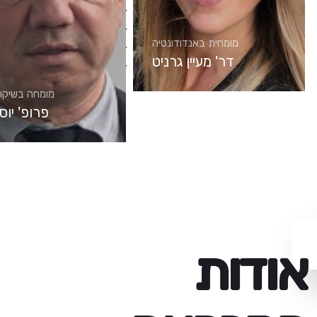
מומחית באנדודונטיה
דר' מעיין גרניט
מומחה בשיקו
פרופ' יוסי
אודות