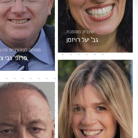
שיננית מוסמכת
גב' יעל רויזמן
מומחה לכירורגיית פה ו
פרופ' גבי צ'