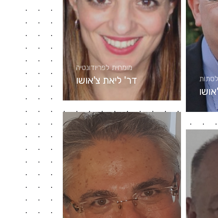
מומחית לפריודונטיה
דר' ליאת צ'אושו
לסתות
אושו