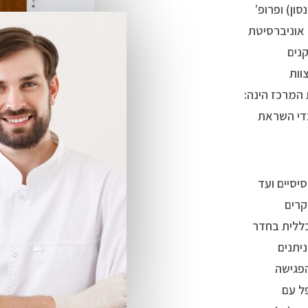
ון) ופרופ’
 אוניברסיטת
נים
וות
 המרכז הינה:
כדי השראת
יסיים ועד
קרים
ללית בחדר
יתנים
הפגישה
ל עם