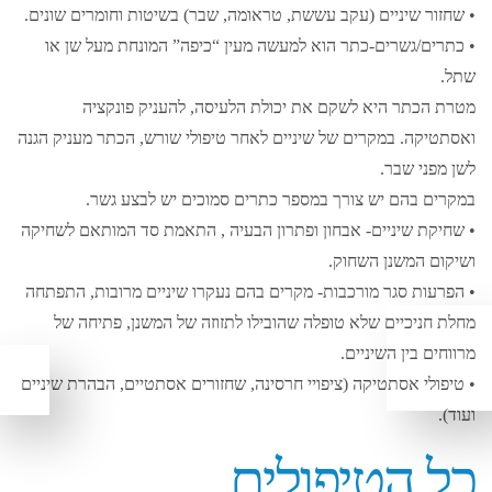
• שחזור שיניים (עקב עששת, טראומה, שבר) בשיטות וחומרים שונים.
• כתרים/גשרים-כתר הוא למעשה מעין “כיפה” המונחת מעל שן או
שתל.
מטרת הכתר היא לשקם את יכולת הלעיסה, להעניק פונקציה
ואסתטיקה. במקרים של שיניים לאחר טיפולי שורש, הכתר מעניק הגנה
לשן מפני שבר.
במקרים בהם יש צורך במספר כתרים סמוכים יש לבצע גשר.
• שחיקת שיניים- אבחון ופתרון הבעיה , התאמת סד המותאם לשחיקה
ושיקום המשנן השחוק.
• הפרעות סגר מורכבות- מקרים בהם נעקרו שיניים מרובות, התפתחה
מחלת חניכיים שלא טופלה שהובילו לתזוזה של המשנן, פתיחה של
מרווחים בין השיניים.
• טיפולי אסתטיקה (ציפויי חרסינה, שחזורים אסתטיים, הבהרת שיניים
ועוד).
כל הטיפולים