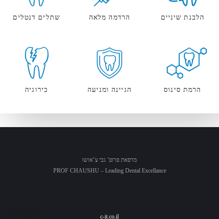
הלבנת שיניים
הרדמה מלאה
שתלים דנטלים
הרמת סינוס
הגיינה ומניעה
כירוגיה
מרפאת פרופ’ גבי צ’אושו
PROF CHAUSHU – Leading Dental Excellance
c-it.co.il